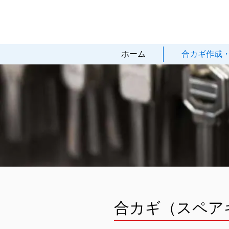
ホーム
合カギ作成
合カギ（スペア