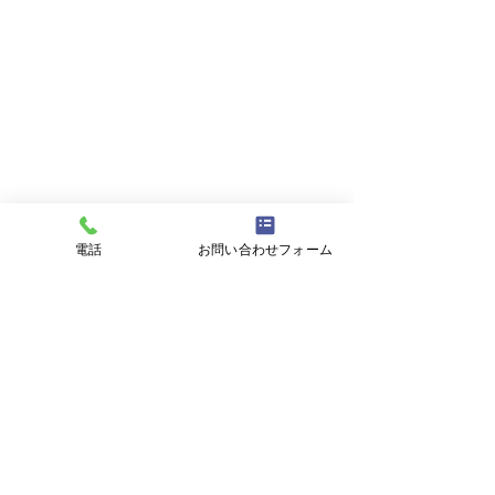
電話
お問い合わせフォーム
年末年始休業日のお知ら
２０２５年ゴー
せ
ィーク休業日の
２０２５年１２月３０日
５月３日（土） 
杉本金物店
（火）から２０２６年１月４
日（水） 上記の
〒359-1106 埼玉県所沢市東狭山ヶ丘1丁目35-35
日（日）まで休業とさせてい
せていただきます
電話番号：04-2922-1643